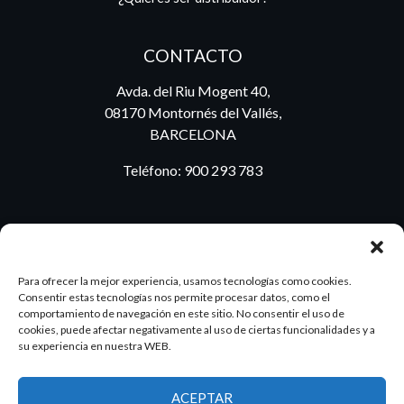
CONTACTO
Avda. del Riu Mogent 40,
08170 Montornés del Vallés,
BARCELONA
Teléfono:
900 293 783
BLOG
Para ofrecer la mejor experiencia, usamos tecnologías como cookies.
Consentir estas tecnologías nos permite procesar datos, como el
comportamiento de navegación en este sitio. No consentir el uso de
cookies, puede afectar negativamente al uso de ciertas funcionalidades y a
ES
PT
su experiencia en nuestra WEB.
ACEPTAR