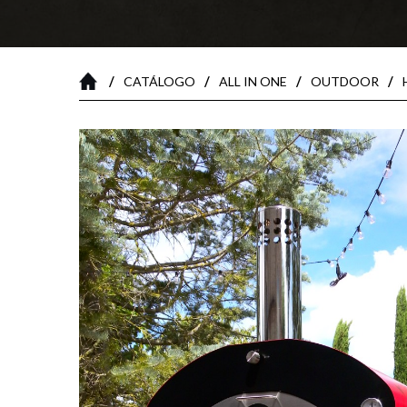
/
/
/
/
CATÁLOGO
ALL IN ONE
OUTDOOR