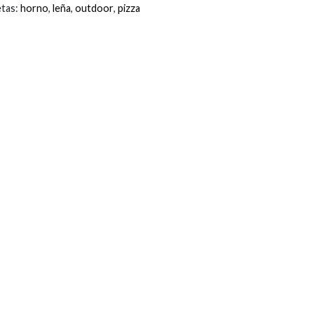
etas:
horno
,
leña
,
outdoor
,
pizza