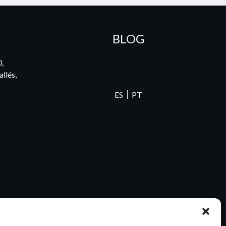
BLOG
0,
llés,
ES
PT