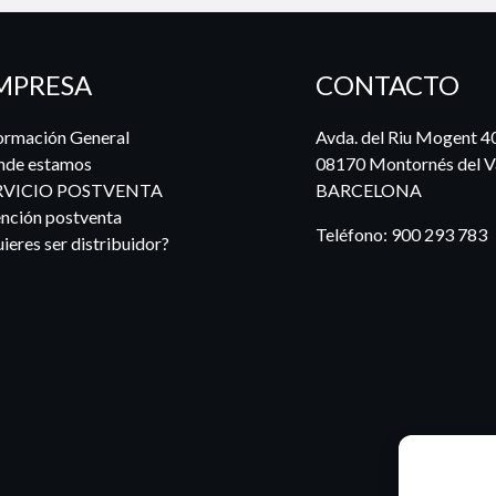
MPRESA
CONTACTO
ormación General
Avda. del Riu Mogent 4
nde estamos
08170 Montornés del Va
RVICIO POSTVENTA
BARCELONA
nción postventa
Teléfono:
900 293 783
ieres ser distribuidor?