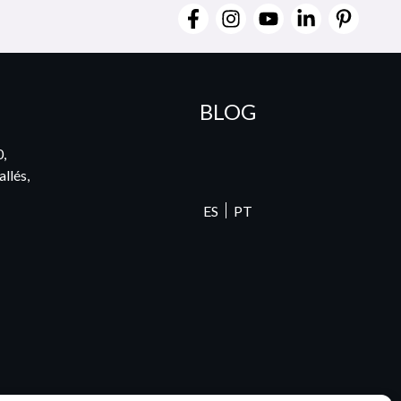
BLOG
0,
llés,
ES
PT