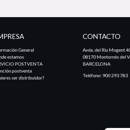
MPRESA
CONTACTO
ormación General
Avda. del Riu Mogent 4
nde estamos
08170 Montornés del Va
RVICIO POSTVENTA
BARCELONA
nción postventa
Teléfono:
900 293 783
ieres ser distribuidor?