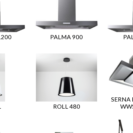
1200
PALMA 900
PA
SERNA 
L
ROLL 480
WWS