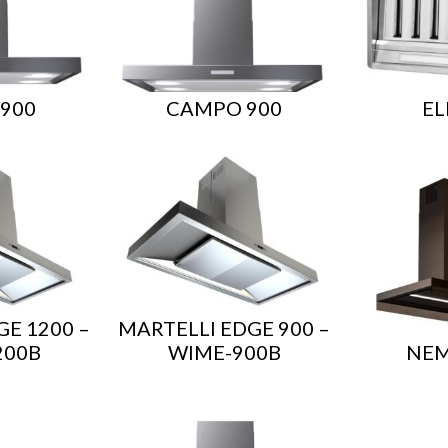
900
CAMPO 900
EL
GE 1200 –
MARTELLI EDGE 900 –
200B
WIME-900B
NEM