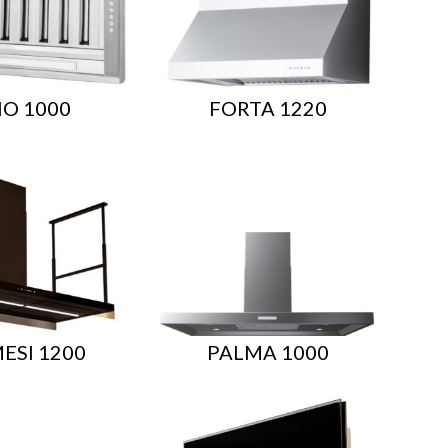
IO 1000
FORTA 1220
ESI 1200
PALMA 1000