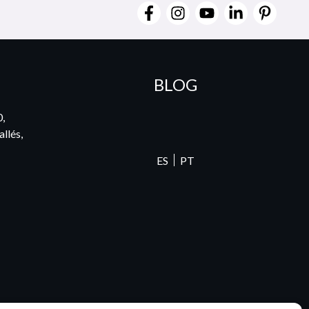
BLOG
0,
llés,
ES
PT