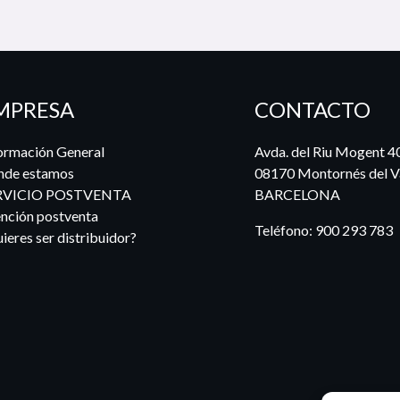
MPRESA
CONTACTO
ormación General
Avda. del Riu Mogent 4
nde estamos
08170 Montornés del Va
RVICIO POSTVENTA
BARCELONA
nción postventa
Teléfono:
900 293 783
ieres ser distribuidor?