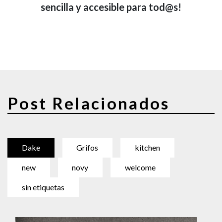
sencilla y accesible para tod@s!
Post Relacionados
Dake
Grifos
kitchen
new
novy
welcome
sin etiquetas