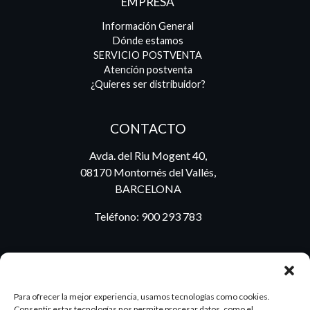
EMPRESA
Información General
Dónde estamos
SERVICIO POSTVENTA
Atención postventa
¿Quieres ser distribuidor?
CONTACTO
Avda. del Riu Mogent 40,
08170 Montornés del Vallés,
BARCELONA
Teléfono:
900 293 783
BLOG
Para ofrecer la mejor experiencia, usamos tecnologías como cookies.
Consentir estas tecnologías nos permite procesar datos, como el