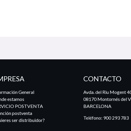
MPRESA
CONTACTO
ormación General
Avda. del Riu Mogent 4
nde estamos
08170 Montornés del Va
RVICIO POSTVENTA
BARCELONA
nción postventa
Teléfono:
900 293 783
ieres ser distribuidor?