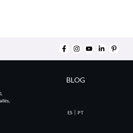
BLOG
0,
llés,
ES
PT