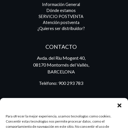
Información General
Dónde estamos
SERVICIO POSTVENTA
Atención postventa
¿Quieres ser distribuidor?
CONTACTO
Avda. del Riu Mogent 40,
08170 Montornés del Vallés,
BARCELONA
Teléfono:
900 293 783
BLOG
Para ofrecer la mejor experiencia, usamos tecnologías como cookies.
Consentir estas tecnologías nos permite procesar datos, como el
comportamiento de navegación en este sitio. No consentir el uso de