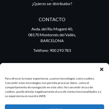
¿Quieres ser distribuidor?
CONTACTO
Avda. del Riu Mogent 40,
08170 Montornés del Vallés,
BARCELONA
Teléfono:
900 293 783
BLOG
Para ofrecer la mejor experiencia, usamos tecnologías como cookies.
Consentir estas tecnologías nos permite procesar datos, como el
comportamiento de navegación en este sitio. No consentir el uso de
cookies, puede afectar negativamente al uso de ciertas funcionalidades y a
ES
PT
su experiencia en nuestra WEB.