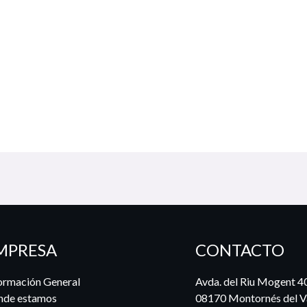
MPRESA
CONTACTO
ormación General
Avda. del Riu Mogent 4
nde estamos
08170 Montornés del Va