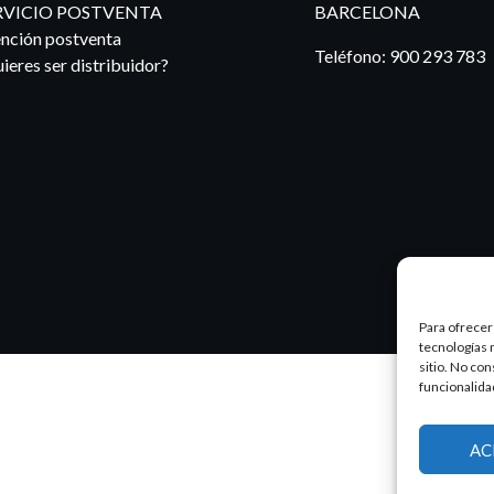
RVICIO POSTVENTA
BARCELONA
nción postventa
Teléfono:
900 293 783
ieres ser distribuidor?
Para ofrecer
tecnologías 
sitio. No co
funcionalida
AC