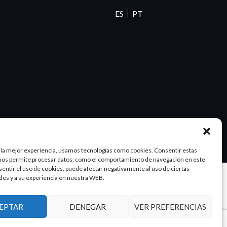
ES
PT
 la mejor experiencia, usamos tecnologías como cookies. Consentir estas
nos permite procesar datos, como el comportamiento de navegación en este
nsentir el uso de cookies, puede afectar negativamente al uso de ciertas
des y a su experiencia en nuestra WEB.
Diseño y SEO
@pixeladas.es
EPTAR
DENEGAR
VER PREFERENCIAS