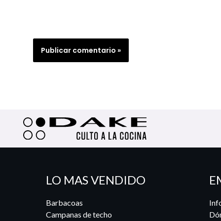
LO MAS VENDIDO
E
Barbacoas
Inf
Campanas de techo
Dó