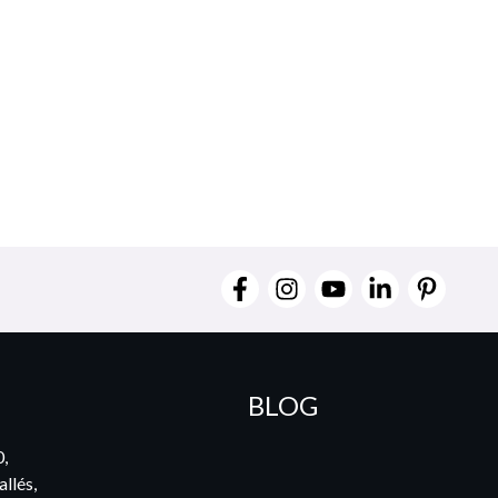
BLOG
0,
llés,