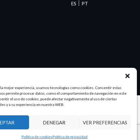
ES
PT
 la mejor experiencia, usamos tecnologías como cookies. Consentir estas
nos permite procesar datos, como el comportamiento de navegación en este
nsentir el uso de cookies, puede afectar negativamente al uso de ciertas
des y a su experiencia en nuestra WEB.
Diseño y SEO
@pixeladas.es
EPTAR
DENEGAR
VER PREFERENCIAS
Política de cookies
Política de privacidad