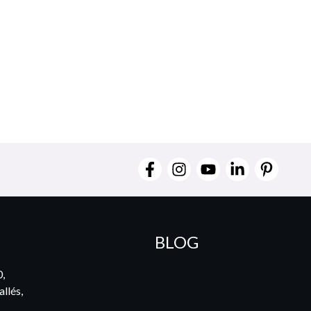
BLOG
0,
llés,