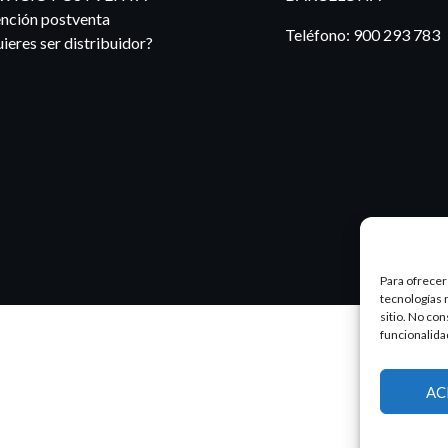
nción postventa
Teléfono:
900 293 783
ieres ser distribuidor?
Para ofrecer
tecnologías 
sitio. No co
funcionalida
AC