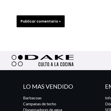
LO MAS VENDIDO
E
Barbacoas
Inf
Campanas de techo
Dó
Dispensadores de agua
SE