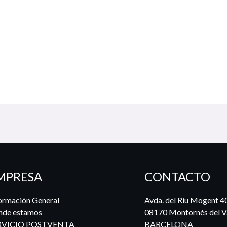
MPRESA
CONTACTO
ormación General
Avda. del Riu Mogent 4
nde estamos
08170 Montornés del Va
RVICIO POSTVENTA
BARCELONA