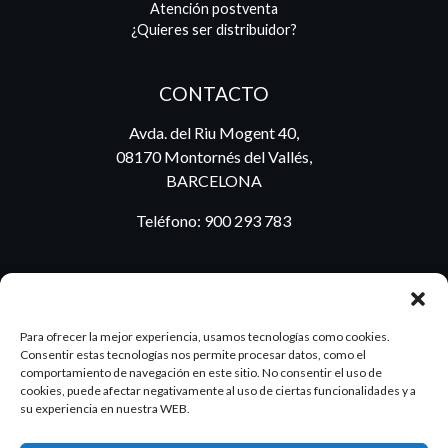
Atención postventa
¿Quieres ser distribuidor?
CONTACTO
Avda. del Riu Mogent 40,
08170 Montornés del Vallés,
BARCELONA
Teléfono:
900 293 783
BLOG
Para ofrecer la mejor experiencia, usamos tecnologías como cookies.
Consentir estas tecnologías nos permite procesar datos, como el
comportamiento de navegación en este sitio. No consentir el uso de
cookies, puede afectar negativamente al uso de ciertas funcionalidades y a
ES
PT
su experiencia en nuestra WEB.